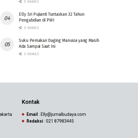
0 SHARES
Elly Sri Pujianti Tuntaskan 32 Tahun
Pengabdian di PWI
0 SHARES
‎Suku Pemakan Daging Manusia yang Masih
Ada Sampai Saat Ini
0 SHARES
Kontak
Jakarta
Email
: Elly@jurnalbudaya.com
Redaksi
: 021 87983445