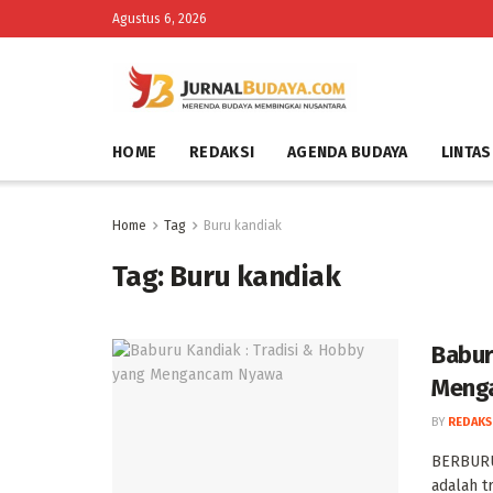
Agustus 6, 2026
HOME
REDAKSI
AGENDA BUDAYA
LINTAS
Home
Tag
Buru kandiak
Tag:
Buru kandiak
Babur
Meng
BY
REDAKS
‎BERBURU
adalah t