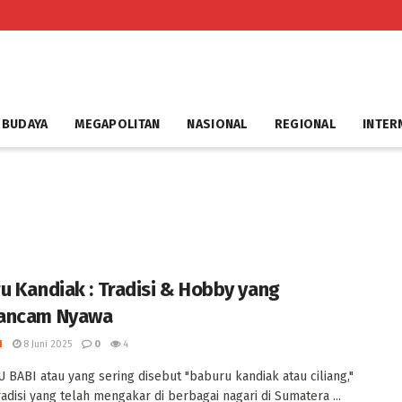
 BUDAYA
MEGAPOLITAN
NASIONAL
REGIONAL
INTER
u Kandiak : Tradisi & Hobby yang
ancam Nyawa
I
8 Juni 2025
0
4
 BABI atau yang sering disebut "baburu kandiak atau ciliang,"
radisi yang telah mengakar di berbagai nagari di Sumatera ...