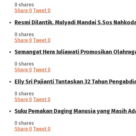
0 shares
Share
0
Tweet
0
Resmi Dilantik, Mulyadi Mandai S.Sos Nahkod
0 shares
Share
0
Tweet
0
Semangat Hera Juliawati Promosikan Olahrag
0 shares
Share
0
Tweet
0
Elly Sri Pujianti Tuntaskan 32 Tahun Pengabdi
0 shares
Share
0
Tweet
0
‎Suku Pemakan Daging Manusia yang Masih Ada
0 shares
Share
0
Tweet
0