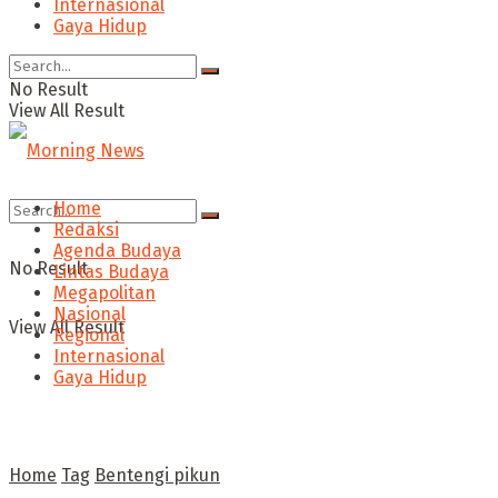
Internasional
Gaya Hidup
No Result
View All Result
Home
Redaksi
Agenda Budaya
No Result
Lintas Budaya
Megapolitan
Nasional
View All Result
Regional
Internasional
Gaya Hidup
Home
Tag
Bentengi pikun