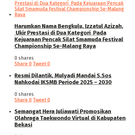
Harumkan Nama Bengkulu, Izzatul Azizah,
Ukir Prestasi di Dua Kategori Pada
Kejuaraan Pencak Silat Smamuda Festival
Championship Se-Malang Raya
0 shares
Share
0
Tweet
0
Resmi Dilantik, Mulyadi Mandai S.Sos
Nahkodai IKSMB Periode 2025 – 2030
0 shares
Share
0
Tweet
0
Semangat Hera Juliawati Promosikan
Olahraga Taekwondo Virtual di Kabupaten
Bekasi