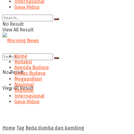
Internasional
Gaya Hidup
No Result
View All Result
Home
Redaksi
Agenda Budaya
No Result
Lintas Budaya
Megapolitan
Nasional
View All Result
Regional
Internasional
Gaya Hidup
Home
Tag
Beda domba dan kambing