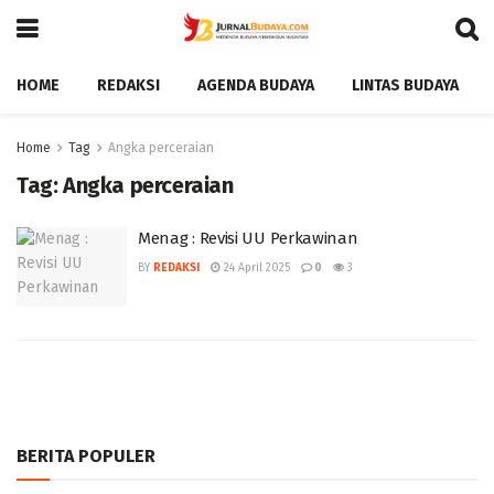
HOME
REDAKSI
AGENDA BUDAYA
LINTAS BUDAYA
Home
Tag
Angka perceraian
Tag:
Angka perceraian
Menag : Revisi UU Perkawinan ‎
BY
REDAKSI
24 April 2025
0
3
BERITA POPULER