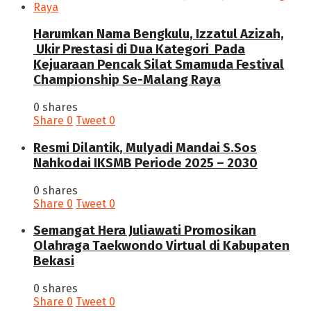
Harumkan Nama Bengkulu, Izzatul Azizah,
Ukir Prestasi di Dua Kategori Pada
Kejuaraan Pencak Silat Smamuda Festival
Championship Se-Malang Raya
0 shares
Share
0
Tweet
0
Resmi Dilantik, Mulyadi Mandai S.Sos
Nahkodai IKSMB Periode 2025 – 2030
0 shares
Share
0
Tweet
0
Semangat Hera Juliawati Promosikan
Olahraga Taekwondo Virtual di Kabupaten
Bekasi
0 shares
Share
0
Tweet
0