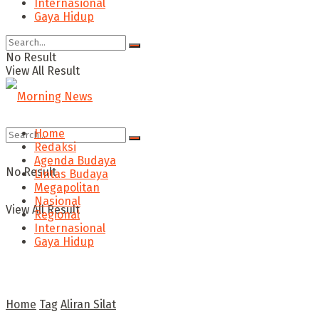
Internasional
Gaya Hidup
No Result
View All Result
Home
Redaksi
Agenda Budaya
No Result
Lintas Budaya
Megapolitan
Nasional
View All Result
Regional
Internasional
Gaya Hidup
Home
Tag
Aliran Silat