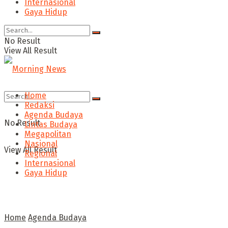
Internasional
Gaya Hidup
No Result
View All Result
Home
Redaksi
Agenda Budaya
No Result
Lintas Budaya
Megapolitan
Nasional
View All Result
Regional
Internasional
Gaya Hidup
Home
Agenda Budaya