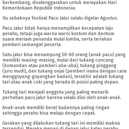
berkembang, diselenggarakan untuk merayakan Hari
Kemerdekaan Republik Indonesia.
Itu sebabnya Festival Pacu Jalur selalu digelar Agustus.
‎Pacu Jalur tidak hanya menampilkan kecepatan laju
perahu, tetapi juga warna warni kostum dan dentum
suara meriam penanda mulai lomba, serta teriakan
pemberi semangat peserta.
‎Satu jalur bisa menampung 50-60 orang (anak pacu) yang
memiliki masing-masing, mulai dari tukang concang
(komandan atau pemberi aba-aba), tukang pinggang
(juru mudi), dan tukang onjai (pemberi irama dengan cara
menggoyang-goyangkan badan), terakhir adalah tukang
tari atau anak coki yang berada di posisi paling depan.
‎Tukang tari menjadi anggota yang paling menarik
perhatian pacu jalur karena selalu diisi oleh anak-anak.
Anak-anak memiliki berat badannya paling ringan
sehingga perahu bisa melaju dengan cepat.
‎Gerakan yang dilakukan tukang tari ini memiliki makna
tersendiri. Mereka menari di depan jalur kalau perahu