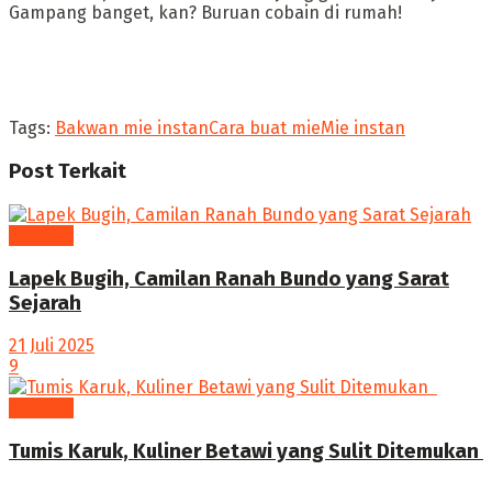
Gampang banget, kan? Buruan cobain di rumah!
Tags:
Bakwan mie instan
Cara buat mie
Mie instan
Post
Terkait
Camilan
Lapek Bugih, Camilan Ranah Bundo yang Sarat
Sejarah
21 Juli 2025
9
Camilan
Tumis Karuk, Kuliner Betawi yang Sulit Ditemukan