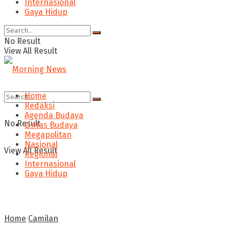
Internasional
Gaya Hidup
No Result
View All Result
Home
Redaksi
Agenda Budaya
No Result
Lintas Budaya
Megapolitan
Nasional
View All Result
Regional
Internasional
Gaya Hidup
Home
Camilan