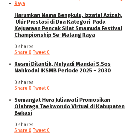
Harumkan Nama Bengkulu, Izzatul Azizah,
Ukir Prestasi di Dua Kategori Pada
Kejuaraan Pencak Silat Smamuda Festival
Championship Se-Malang Raya
0 shares
Share
0
Tweet
0
Resmi Dilantik, Mulyadi Mandai S.Sos
Nahkodai IKSMB Periode 2025 – 2030
0 shares
Share
0
Tweet
0
Semangat Hera Juliawati Promosikan
Olahraga Taekwondo Virtual di Kabupaten
Bekasi
0 shares
Share
0
Tweet
0