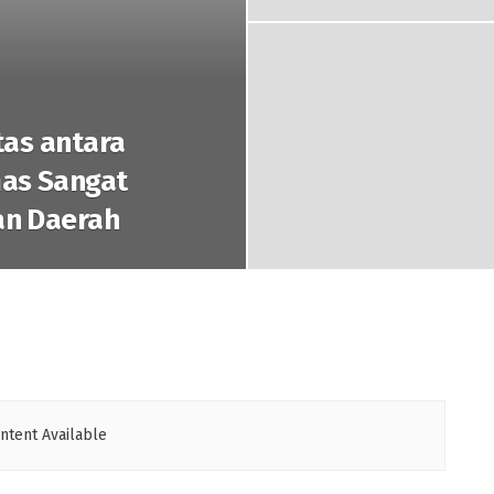
tas antara
as Sangat
an Daerah
ntent Available