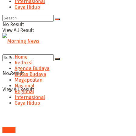
Internasional
Gaya Hidup
No Result
View All Result
Home
Redaksi
Agenda Budaya
No Result
Lintas Budaya
Megapolitan
Nasional
View All Result
Regional
Internasional
Gaya Hidup
Musik