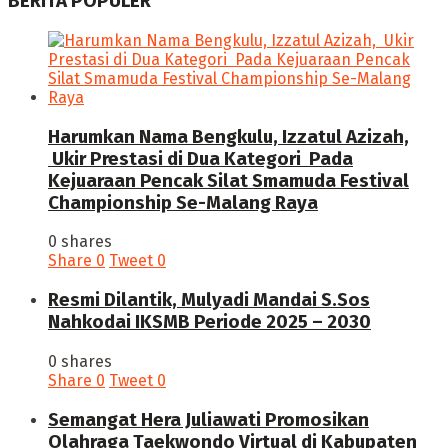
BERITA POPULER
Harumkan Nama Bengkulu, Izzatul Azizah,
Ukir Prestasi di Dua Kategori Pada
Kejuaraan Pencak Silat Smamuda Festival
Championship Se-Malang Raya
0 shares
Share
0
Tweet
0
Resmi Dilantik, Mulyadi Mandai S.Sos
Nahkodai IKSMB Periode 2025 – 2030
0 shares
Share
0
Tweet
0
Semangat Hera Juliawati Promosikan
Olahraga Taekwondo Virtual di Kabupaten