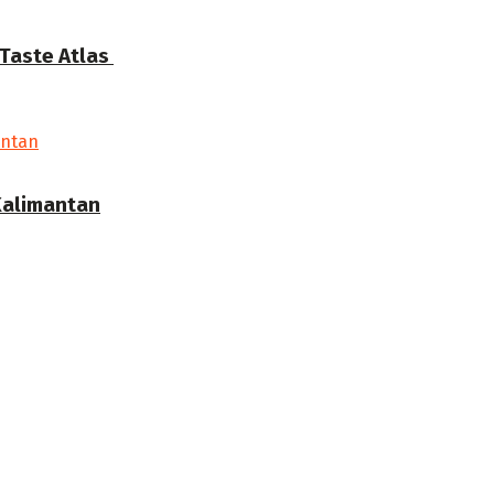
aste Atlas ‎
Kalimantan