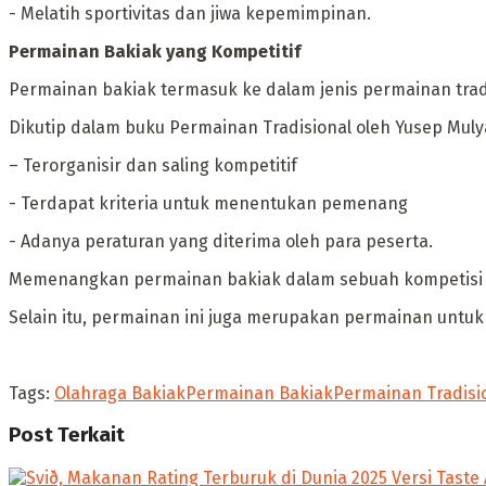
‎- Melatih sportivitas dan jiwa kepemimpinan.
‎Permainan Bakiak yang Kompetitif
‎Permainan bakiak termasuk ke dalam jenis permainan tradi
Dikutip dalam buku Permainan Tradisional oleh Yusep Mulyan
– ‎Terorganisir dan saling kompetitif
‎- ‎Terdapat kriteria untuk menentukan pemenang
‎- Adanya peraturan yang diterima oleh para peserta.
‎Memenangkan permainan bakiak dalam sebuah kompetisi 
Selain itu, permainan ini juga merupakan permainan untuk
Tags:
Olahraga Bakiak
Permainan Bakiak
Permainan Tradisi
Post
Terkait