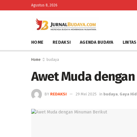
Agustus 8, 2026
HOME
REDAKSI
AGENDA BUDAYA
LINTAS
Home
budaya
Awet Muda dengan 
BY
REDAKSI
29 Mei 2025
in
budaya
,
Gaya Hi