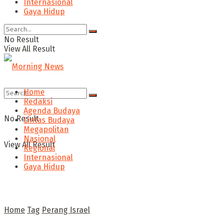
Internasional
Gaya Hidup
No Result
View All Result
Home
Redaksi
Agenda Budaya
No Result
Lintas Budaya
Megapolitan
Nasional
View All Result
Regional
Internasional
Gaya Hidup
Home
Tag
Perang Israel