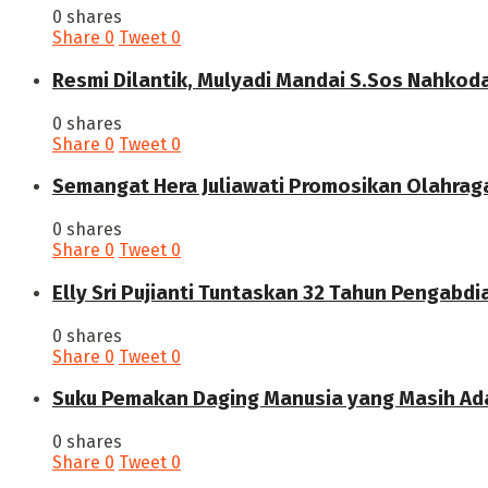
0 shares
Share
0
Tweet
0
Resmi Dilantik, Mulyadi Mandai S.Sos Nahkod
0 shares
Share
0
Tweet
0
Semangat Hera Juliawati Promosikan Olahrag
0 shares
Share
0
Tweet
0
Elly Sri Pujianti Tuntaskan 32 Tahun Pengabdi
0 shares
Share
0
Tweet
0
‎Suku Pemakan Daging Manusia yang Masih Ada
0 shares
Share
0
Tweet
0