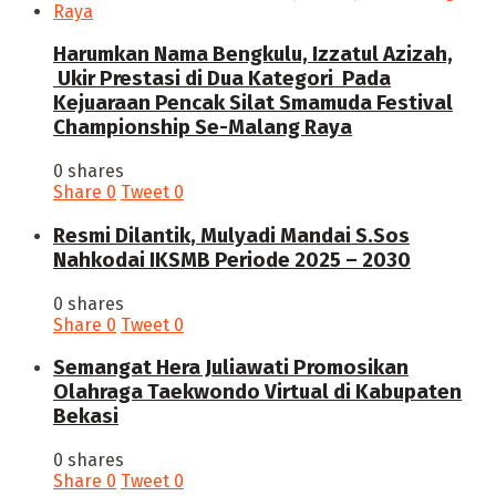
Harumkan Nama Bengkulu, Izzatul Azizah,
Ukir Prestasi di Dua Kategori Pada
Kejuaraan Pencak Silat Smamuda Festival
Championship Se-Malang Raya
0 shares
Share
0
Tweet
0
Resmi Dilantik, Mulyadi Mandai S.Sos
Nahkodai IKSMB Periode 2025 – 2030
0 shares
Share
0
Tweet
0
Semangat Hera Juliawati Promosikan
Olahraga Taekwondo Virtual di Kabupaten
Bekasi
0 shares
Share
0
Tweet
0