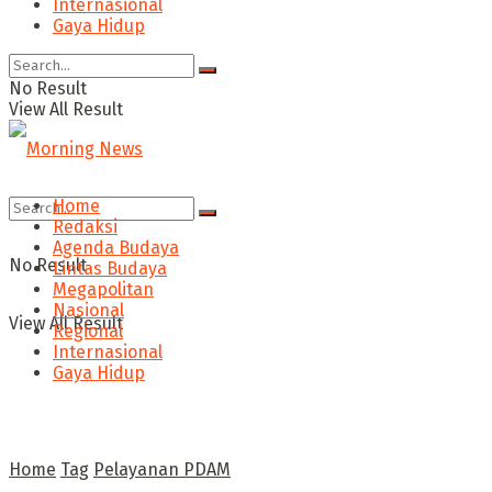
Internasional
Gaya Hidup
No Result
View All Result
Home
Redaksi
Agenda Budaya
No Result
Lintas Budaya
Megapolitan
Nasional
View All Result
Regional
Internasional
Gaya Hidup
Home
Tag
Pelayanan PDAM