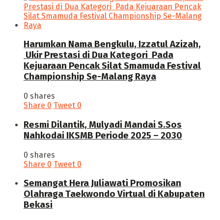
Harumkan Nama Bengkulu, Izzatul Azizah,
Ukir Prestasi di Dua Kategori Pada
Kejuaraan Pencak Silat Smamuda Festival
Championship Se-Malang Raya
0 shares
Share
0
Tweet
0
Resmi Dilantik, Mulyadi Mandai S.Sos
Nahkodai IKSMB Periode 2025 – 2030
0 shares
Share
0
Tweet
0
Semangat Hera Juliawati Promosikan
Olahraga Taekwondo Virtual di Kabupaten
Bekasi