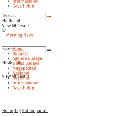
Internasional
Gaya Hidup
No Result
View All Result
Home
Redaksi
Agenda Budaya
No Result
Lintas Budaya
Megapolitan
Nasional
View All Result
Regional
Internasional
Gaya Hidup
Home
Tag
Kabau padati