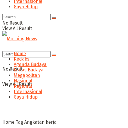
Internasional
Gaya Hidup
No Result
View All Result
Home
Redaksi
Agenda Budaya
No Result
Lintas Budaya
Megapolitan
Nasional
View All Result
Regional
Internasional
Gaya Hidup
Home
Tag
Angkatan kerja