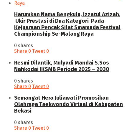
Harumkan Nama Bengkulu, Izzatul Azizah,
Ukir Prestasi di Dua Kategori Pada
Kejuaraan Pencak Silat Smamuda Festival
Championship Se-Malang Raya
0 shares
Share
0
Tweet
0
Resmi Dilantik, Mulyadi Mandai S.Sos
Nahkodai IKSMB Periode 2025 – 2030
0 shares
Share
0
Tweet
0
Semangat Hera Juliawati Promosikan
Olahraga Taekwondo Virtual di Kabupaten
Bekasi
0 shares
Share
0
Tweet
0